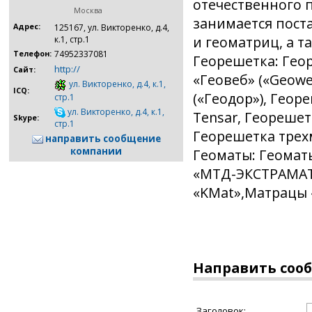
отечественного 
Москва
занимается поста
Адрес:
125167, ул. Викторенко, д.4,
и геоматриц, а 
к.1, стр.1
74952337081
Телефон:
Георешетка: Гео
http://
Сайт:
«Геовеб» («Geowe
ул. Викторенко, д.4, к.1,
ICQ:
(«Геодор»), Геор
стр.1
ул. Викторенко, д.4, к.1,
Tensar, Георешет
Skype:
стр.1
Георешетка трех
направить сообщение
компании
Геоматы: Геомат
«МТД-ЭКСТРАМАТ
«KMat»,Матрацы 
Направить соо
Заголовок: