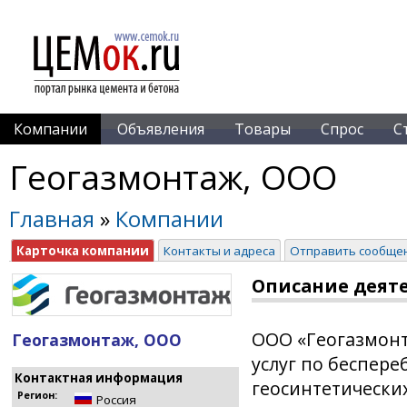
Компании
Объявления
Товары
Спрос
С
Геогазмонтаж, ООО
Главная
»
Компании
Карточка компании
Контакты и адреса
Отправить сообще
Описание деят
ООО «Геогазмонт
Геогазмонтаж, ООО
услуг по беспер
Контактная информация
геосинтетических
Регион:
Россия