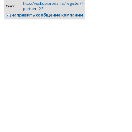
http://vip.kupiprodai.ru/register/?
Сайт:
partner=23
направить сообщение компании