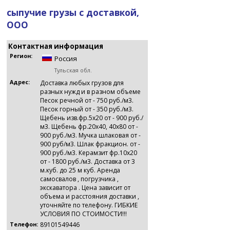
сыпучие грузы с доставкой,
ООО
Контактная информация
Регион:
Россия
Тульская обл.
Адрес:
Доставка любых грузов для
разных нужд и в разном объеме
Песок речной от - 750 руб./м3.
Песок горный от - 350 руб./м3.
Щебень изв.фр.5х20 от - 900 руб./
м3. Щебень фр.20х40, 40х80 от -
900 руб./м3. Мучка шлаковая от -
900 руб/м3. Шлак фракцион. от -
900 руб./м3. Керамзит фр.10х20
от - 1800 руб./м3. Доставка от 3
м.куб. до 25 м куб. Аренда
самосвалов , погрузчика ,
экскаватора . Цена зависит от
объема и расстояния доставки ,
уточняйте по телефону. ГИБКИЕ
УСЛОВИЯ ПО СТОИМОСТИ!!!
89101549446
Телефон: