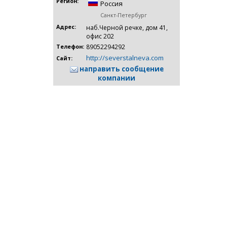
Регион:
Россия
Санкт-Петербург
Адрес:
наб.Черной речке, дом 41,
офис 202
89052294292
Телефон:
http://severstalneva.com
Сайт:
направить сообщение
компании