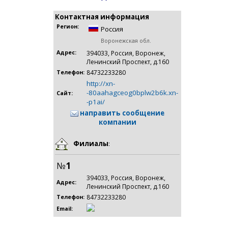
Контактная информация
Регион:
Россия
Воронежская обл.
Адрес:
394033, Россия, Воронеж,
Ленинский Проспект, д.160
84732233280
Телефон:
http://xn-
-80aahagceog0bplw2b6k.xn-
Сайт:
-p1ai/
направить сообщение
компании
Филиалы
:
№
1
394033, Россия, Воронеж,
Адрес:
Ленинский Проспект, д.160
84732233280
Телефон:
Email: