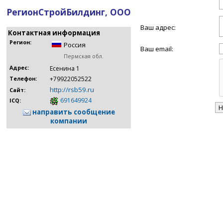
РегионСтройБилдинг, ООО
Ваш адрес:
Контактная информация
Регион:
Россия
Ваш email:
Пермская обл.
Адрес:
Есенина 1
+79922052522
Телефон:
http://rsb59.ru
Сайт:
691649924
ICQ:
направить сообщение
компании