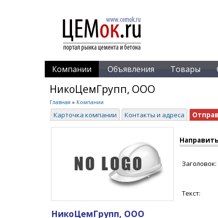
Компании
Объявления
Товары
НикоЦемГрупп, ООО
Главная
»
Компании
Карточка компании
Контакты и адреса
Отпра
Направить
Заголовок:
Текст:
НикоЦемГрупп, ООО