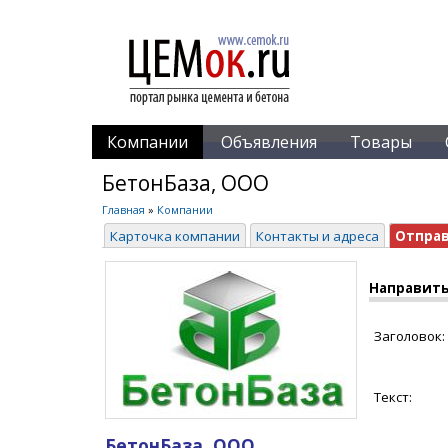
Компании
Объявления
Товары
БетонБаза, ООО
Главная
»
Компании
Карточка компании
Контакты и адреса
Отпра
Направить
Заголовок:
Текст:
БетонБаза, ООО