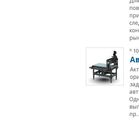
Для
пов
при
сле
кон
рын
10
А
Ак
ор
за
ав
Одн
вып
пр..