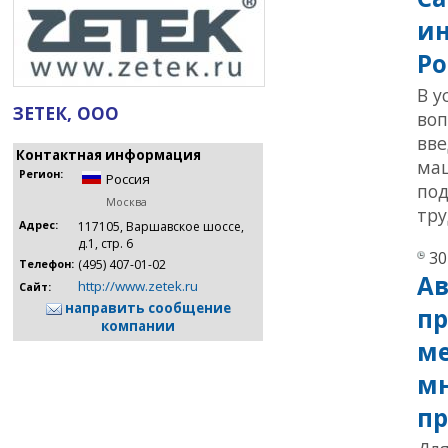
ин
Ро
В у
ЗЕТЕК, ООО
воп
вве
Контактная информация
маш
Регион:
Россия
под
Москва
тру
Адрес:
117105, Варшавское шоссе,
д.1, стр. 6
30
(495) 407-01-02
Телефон:
Ав
http://www.zetek.ru
Сайт:
направить сообщение
пр
компании
ме
мн
пр