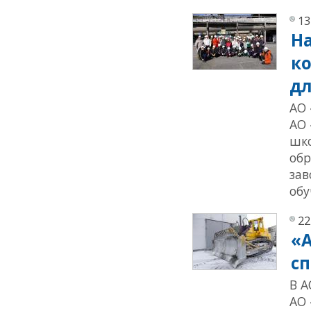
13
Н
ко
дл
АО 
АО 
шко
обр
зав
обу
22
«
с
В А
АО 