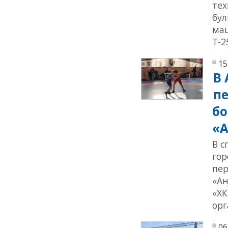
тех
бул
маш
Т-2
15
В 
пе
бо
«А
В с
гор
пер
«Ан
«ХК
орг
06