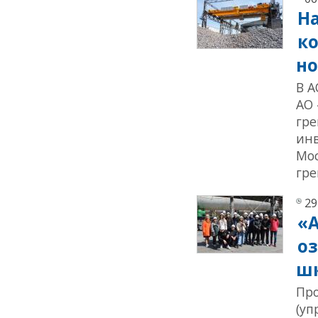
Н
ко
но
В А
АО 
гре
ин
Мос
гре
29
«
о
ш
Пр
(уп