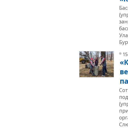
Бас
(уп
зан
бас
Ула
Бур
15
«К
ве
п
Сот
под
(уп
при
ор
Слю