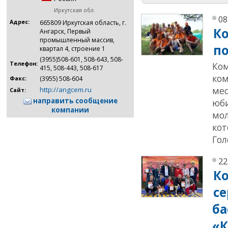
Иркутская обл.
08
Адрес:
665809 Иркутская область, г.
К
Ангарск, Первый
промышленный массив,
п
квартал 4, строение 1
(3955)508-601, 508-643, 508-
Телефон:
Ком
415, 508-443, 508-617
ком
(3955) 508-604
Факс:
мес
http://angcem.ru
Сайт:
направить сообщение
юби
компании
мол
кот
Гол
22
К
с
ба
«К