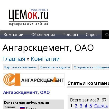
Компании
Объявления
Товары
Спрос
С
Ангарскцемент, ОАО
Главная
»
Компании
Карточка компании
Контакты и адреса
Отправить сообщени
Статьи компан
Ангарскцемент, ОАО
Всего записей: 67;
Контактная информация
1
2
3
4
5
След »
Регион:
Россия