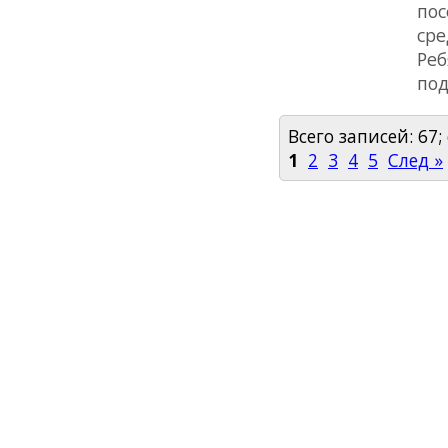
пос
сре
Реб
под
Всего записей: 67;
1
2
3
4
5
След »