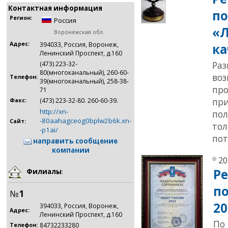
Контактная информация
по
Регион:
Россия
«Л
Воронежская обл.
Адрес:
394033, Россия, Воронеж,
ка
Ленинский Проспект, д.160
Раз
(473) 223-32-
80(многоканальный), 260-60-
воз
Телефон:
39(многоканальный), 258-38-
про
71
при
(473) 223-32-80. 260-60-39.
Факс:
http://xn-
пол
-80aahagceog0bplw2b6k.xn-
Сайт:
тол
-p1ai/
пот
направить сообщение
компании
20
Ре
Филиалы
:
п
№
1
20
394033, Россия, Воронеж,
Адрес:
Ленинский Проспект, д.160
По
84732233280
Телефон: