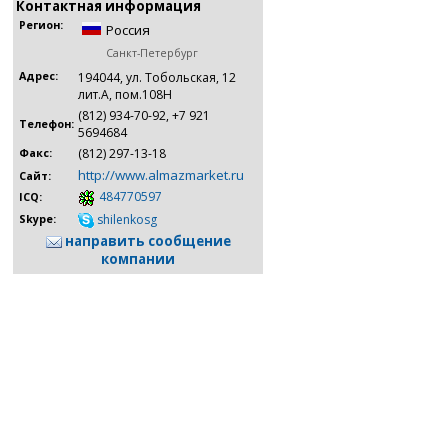
Контактная информация
Регион:
Россия
Санкт-Петербург
Адрес:
194044, ул. Тобольская, 12
лит.А, пом.108Н
(812) 934-70-92, +7 921
Телефон:
5694684
(812) 297-13-18
Факс:
http://www.almazmarket.ru
Сайт:
484770597
ICQ:
shilenkosg
Skype:
направить сообщение
компании