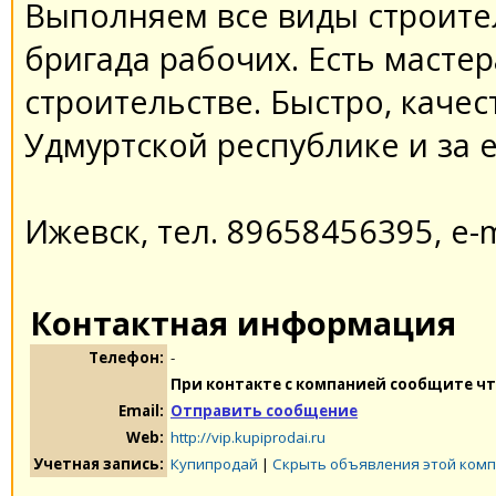
Выполняем все виды строител
бригада рабочиx. Есть масте
строительстве. Быстро, каче
Удмуртской республике и за 
Ижевск, тел. 89658456395, e-m
Контактная информация
Телефон:
-
При контакте с компанией сообщите чт
Email:
Отправить сообщение
Web:
http://vip.kupiprodai.ru
Учетная запись:
Купипродай
|
Скрыть объявления этой ком