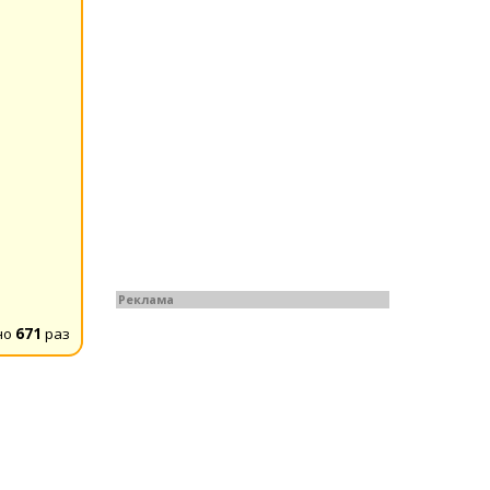
Реклама
но
671
раз