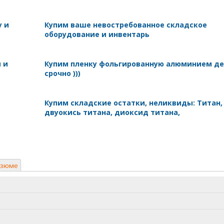
у и
Купим ваше невостребованное складское
оборудование и инвентарь
 и
Купим пленку фольгированную алюминием д
срочно )))
Купим складские остатки, неликвиды: Титан,
двуокись титана, диоксид титана,
езюме