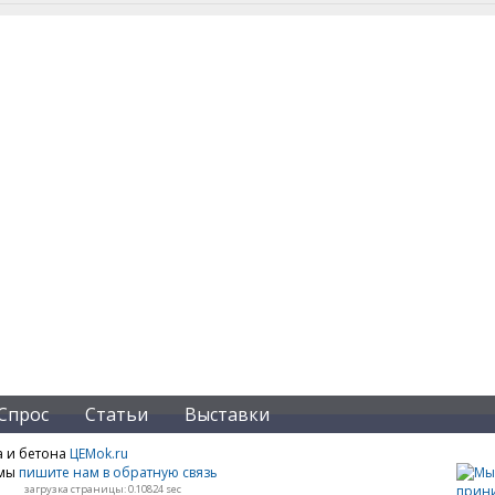
Спрос
Статьи
Выставки
а и бетона
ЦЕМok.ru
амы
пишите нам в обратную связь
загрузка страницы: 0.10824 sec