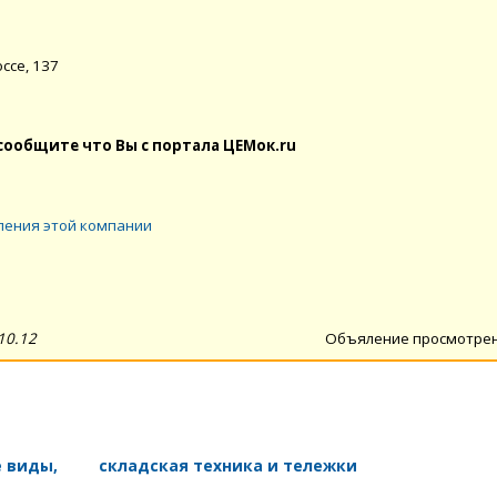
ссе, 137
сообщите что Вы с портала ЦЕМок.ru
ления этой компании
10.12
Объяление просмотре
е виды,
складская техника и тележки