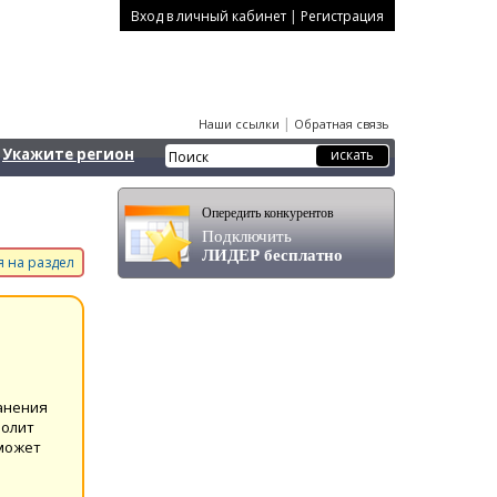
|
Вход в личный кабинет
Регистрация
|
Наши ссылки
Обратная связь
Укажите регион
Опередить конкурентов
Подключить
ЛИДЕР бесплатно
 на раздел
анения
волит
 может