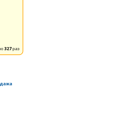
но
327
раз
одажа