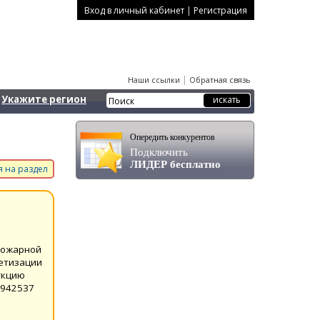
|
Вход в личный кабинет
Регистрация
|
Наши ссылки
Обратная связь
Укажите регион
Опередить конкурентов
Подключить
ЛИДЕР бесплатно
 на раздел
пожарной
метизации
укцию
9942537