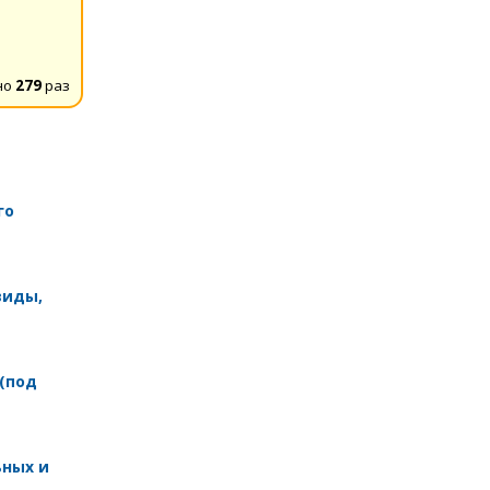
но
279
раз
го
виды,
 (под
ных и