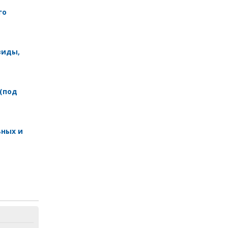
го
виды,
 (под
ных и