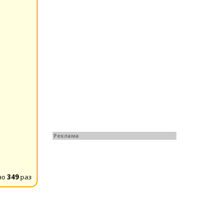
Реклама
но
349
раз