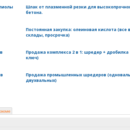
олиолы
Шлак от плазменной резки для высокопрочно
бетона.
Постоянная закупка: олеиновая кислота (все 
склады, просрочка)
 в
Продажа комплекса 2 в 1: шредер + дробилка
ключ)
ов
Продажа промышленных шредеров (одноваль
двухвальных)
езюме