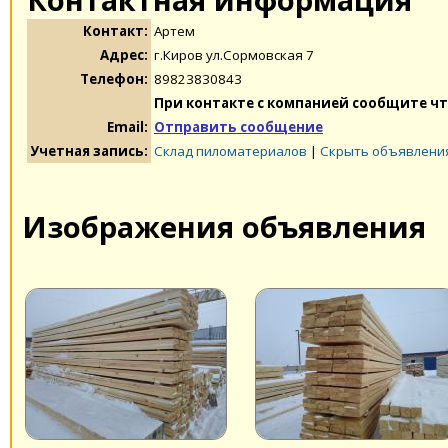
Контакт:
Артем
Адрес:
г.Киров ул.Сормовская 7
Телефон:
89823830843
При контакте с компанией сообщите чт
Email:
Отправить сообщение
Учетная запись:
Склад пиломатериалов
|
Скрыть объявлени
Изображения объявления