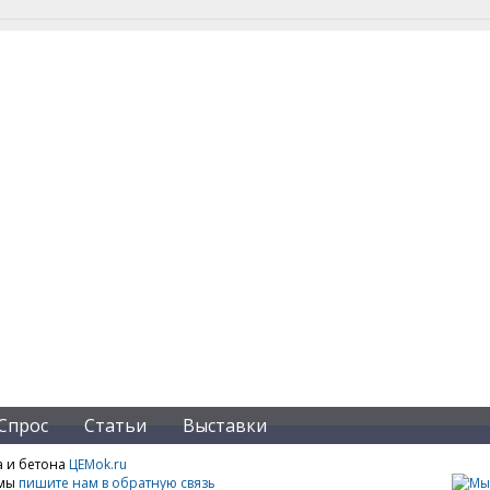
Спрос
Статьи
Выставки
а и бетона
ЦЕМok.ru
амы
пишите нам в обратную связь