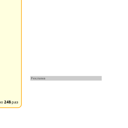
Реклама
но
248
раз