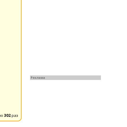
Реклама
но
302
раз