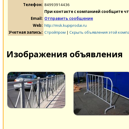
Телефон:
84993914436
При контакте с компанией сообщите чт
Email:
Отправить сообщение
Web:
http://msk.kupiprodai.ru
Учетная запись:
Стройпром
|
Скрыть объявления этой комп
Изображения объявления