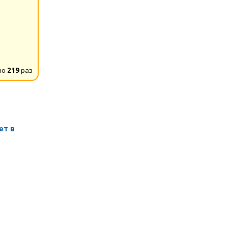
но
219
раз
ет в