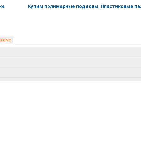
ке
Купим полимерные поддоны, Пластиковые п
езюме