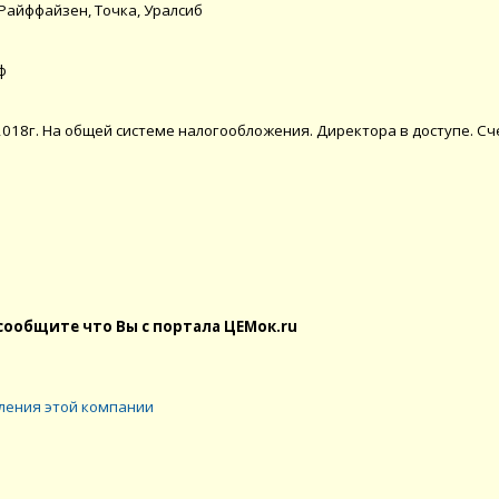
, Райффайзен, Точка, Уралсиб
ф
018г. На общей системе налогообложения. Директора в доступе. Сче
сообщите что Вы с портала ЦЕМок.ru
ления этой компании