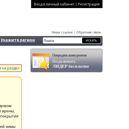
|
Вход в личный кабинет
Регистрация
|
Наши ссылки
Обратная связь
Укажите регион
Опередить конкурентов
Подключить
ЛИДЕР бесплатно
 на раздел
едовом
й арены,
е покрытия
сей зимы