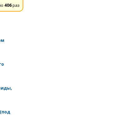
но
406
раз
ом
го
виды,
 (под