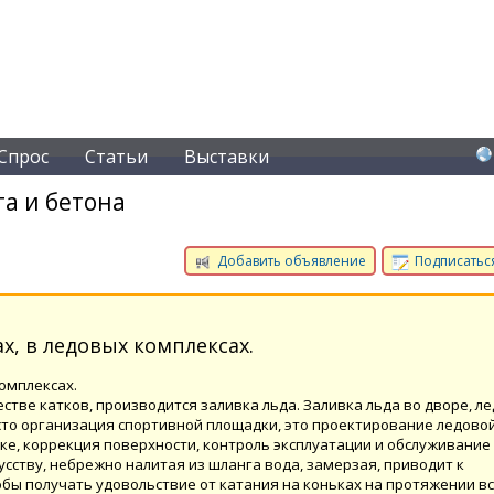
Спрос
Статьи
Выставки
а и бетона
Добавить объявление
Подписаться
ах, в ледовых комплексах.
комплексах.
стве катков, производится заливка льда. Заливка льда во дворе, л
росто организация спортивной площадки, это проектирование ледово
вке, коррекция поверхности, контроль эксплуатации и обслуживани
кусству, небрежно налитая из шланга вода, замерзая, приводит к
обы получать удовольствие от катания на коньках на протяжении в