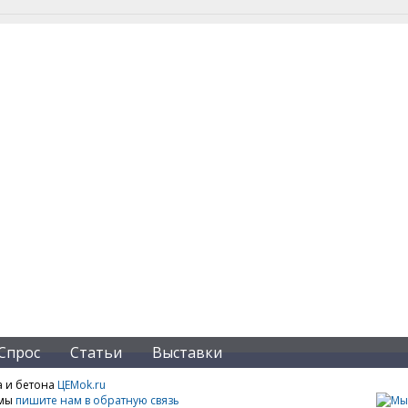
Спрос
Статьи
Выставки
а и бетона
ЦЕМok.ru
амы
пишите нам в обратную связь