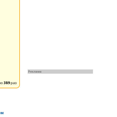
Реклама
но
389
раз
ом