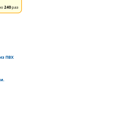
но
240
раз
из ПВХ
и.