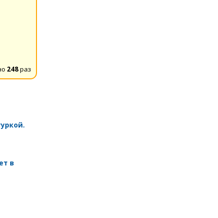
но
248
раз
уркой.
ет в