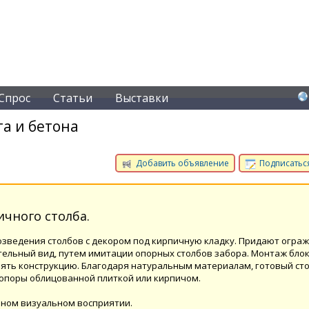
Спрос
Статьи
Выставки
а и бетона
Добавить объявление
Подписаться
чного столба.
озведения столбов с декором под кирпичную кладку. Придают огра
тельный вид, путем имитации опорных столбов забора. Монтаж бло
лять конструкцию. Благодаря натуральным материалам, готовый сто
 опоры облицованной плиткой или кирпичом.
ичном визуальном восприятии.