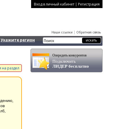
|
Вход в личный кабинет
Регистрация
|
Наши ссылки
Обратная связь
Укажите регион
Опередить конкурентов
Подключить
ЛИДЕР бесплатно
 на раздел
ждению,
ков
лб,