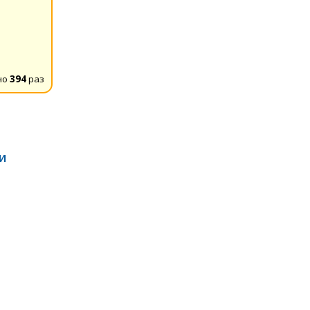
но
394
раз
БИ