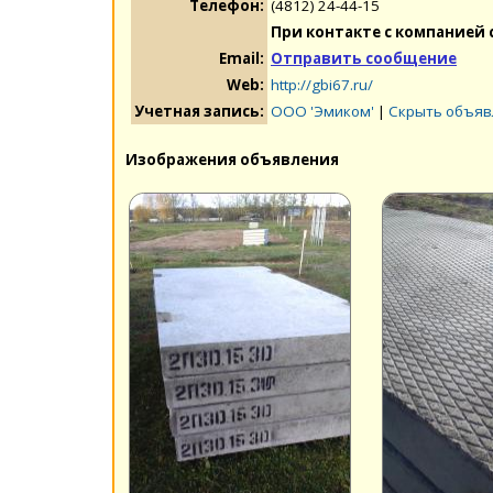
Телефон:
(4812) 24-44-15
При контакте с компанией 
Email:
Отправить сообщение
Web:
http://gbi67.ru/
Учетная запись:
ООО 'Эмиком'
|
Скрыть объяв
Изображения объявления