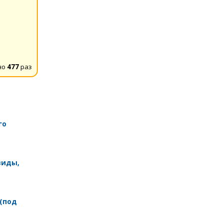
но
477
раз
го
виды,
 (под