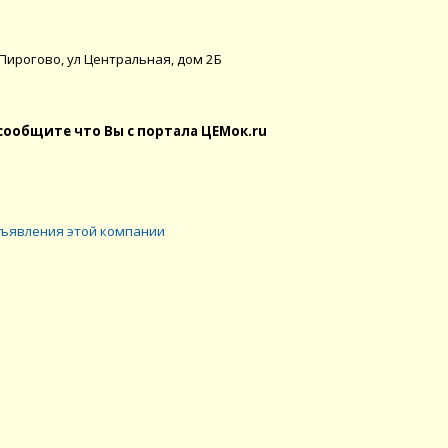
ирогово, ул Центральная, дом 2Б
сообщите что Вы с портала ЦЕМок.ru
ъявления этой компании