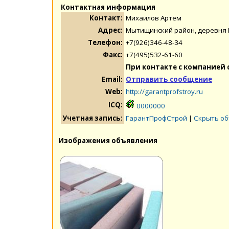
Контактная информация
Контакт:
Михаилов Артем
Адрес:
Мытищинский район, деревня П
Телефон:
+7(926)346-48-34
Факс:
+7(495)532-61-60
При контакте с компанией 
Email:
Отправить сообщение
Web:
http://garantprofstroy.ru
ICQ:
0000000
Учетная запись:
ГарантПрофСтрой
|
Скрыть об
Изображения объявления