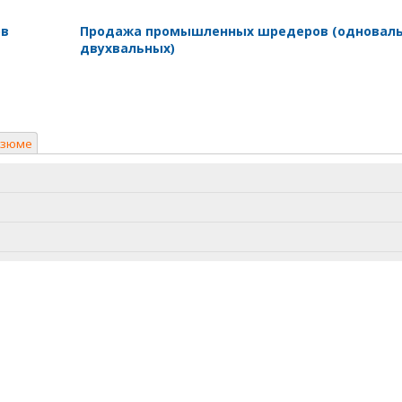
ов
Продажа промышленных шредеров (одноваль
двухвальных)
езюме