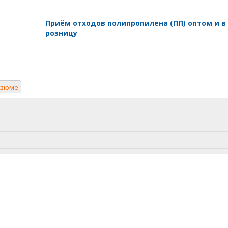
Приём отходов полипропилена (ПП) оптом и в
розницу
езюме