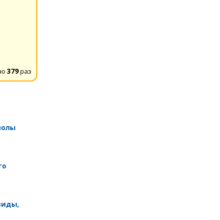
но
379
раз
иолы
го
виды,