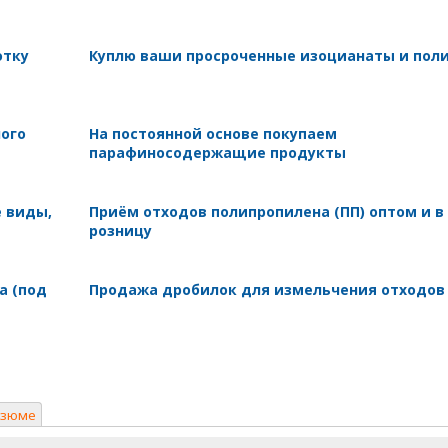
отку
Куплю ваши просроченные изоцианаты и пол
ного
На постоянной основе покупаем
парафиносодержащие продукты
е виды,
Приём отходов полипропилена (ПП) оптом и в
розницу
а (под
Продажа дробилок для измельчения отходов
езюме