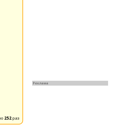
Реклама
но
252
раз