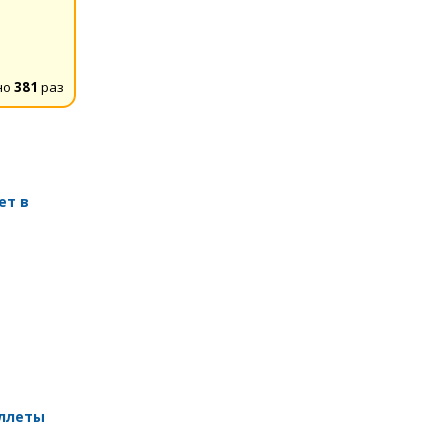
но
381
раз
ет в
аллеты