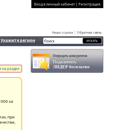
|
Вход в личный кабинет
Регистрация
|
Наши ссылки
Обратная связь
Укажите регион
Опередить конкурентов
Подключить
ЛИДЕР бесплатно
 на раздел
2000 за
ах, при
ачестве,