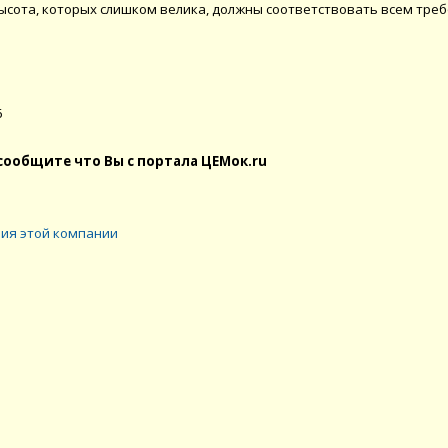
ысота, которых слишком велика, должны соответствовать всем тре
6
сообщите что Вы с портала ЦЕМок.ru
ия этой компании