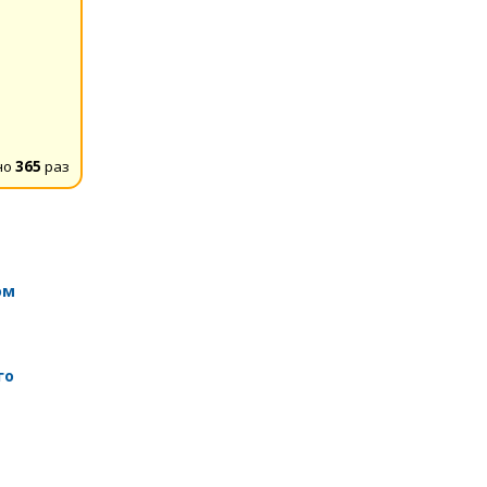
но
365
раз
ом
го