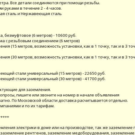
етра. Все детали соединяются при помощи резьбы.
руками в течение 2 - 4 часов.
ая сталь и Нержавеющая сталь
, безмуфтовое (6 метров) - 10600 руб.
ома с резьбовым соединением (6 метров)
я (15 метров, возможность установки, как в 1 точку, так и в 3 точк
я (30 метров, возможность установки, как в 1 точку, так и в 3 точк
еющей стали универсальный (15 метров) - 22650 руб.
еющей стали универсальный (30 метров) - 41700 руб.
ектующие для заземления.
вопросы, пишите или звоните на номер в начале объявления
атно. По Московской области доставка расчитывается отдельно.
мпаниями и по их тарифам.
+++++
мления электрики в доме или на производстве, так же заземление 
, заземление рентгенов, заземление медоборудования, заземление