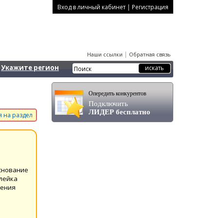
|
Вход в личный кабинет
Регистрация
|
Наши ссылки
Обратная связь
Укажите регион
Опередить конкурентов
Подключить
ЛИДЕР бесплатно
 на раздел
снование
клейка
нения