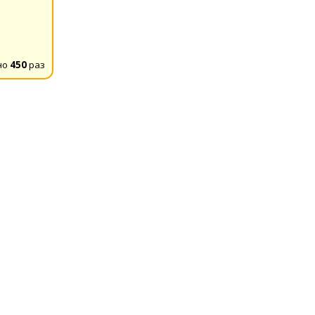
но
450
раз