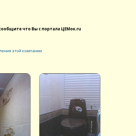
сообщите что Вы с портала ЦЕМок.ru
ления этой компании