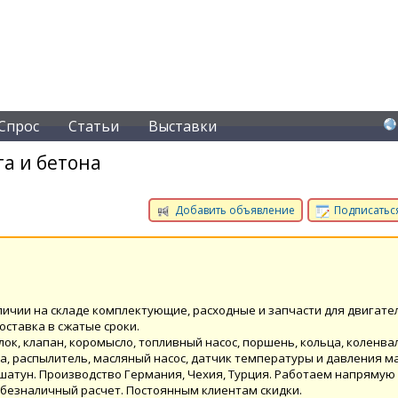
Спрос
Статьи
Выставки
а и бетона
Добавить объявление
Подписаться
аличии на складе комплектующие, расходные и запчасти для двигате
оставка в сжатые сроки.
ок, клапан, коромысло, топливный насос, поршень, кольца, коленва
ка, распылитель, масляный насос, датчик температуры и давления ма
, шатун. Производство Германия, Чехия, Турция. Работаем напрямую 
безналичный расчет. Постоянным клиентам скидки.