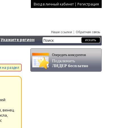
|
Вход в личный кабинет
Регистрация
|
Наши ссылки
Обратная связь
Укажите регион
Опередить конкурентов
Подключить
ЛИДЕР бесплатно
 на раздел
лей
л, венец
сла,
с