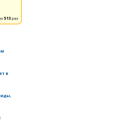
но
513
раз
ом
ет в
виды,
П