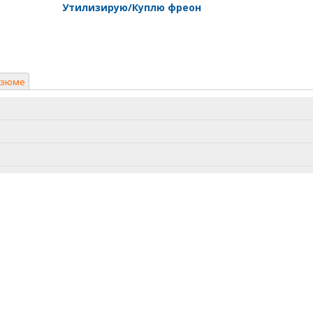
Утилизирую/Куплю фреон
езюме