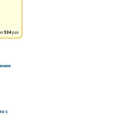
но
534
раз
шения
ва с