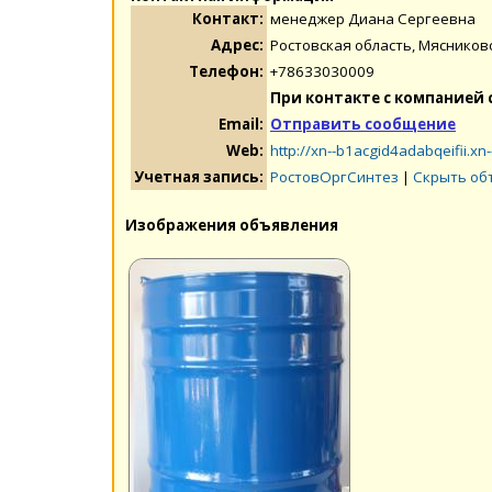
Контакт:
менеджер Диана Сергеевна
Адрес:
Ростовская область, Мясниковск
Телефон:
+78633030009
При контакте с компанией 
Email:
Отправить сообщение
Web:
http://xn--b1acgid4adabqeifii.xn-
Учетная запись:
РостовОргСинтез
|
Скрыть об
Изображения объявления