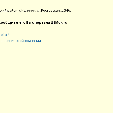
ий район, х.Калинин, ул.Ростовская, д.54б.
сообщите что Вы с портала ЦЕМок.ru
-p1ai/
ъявления этой компании