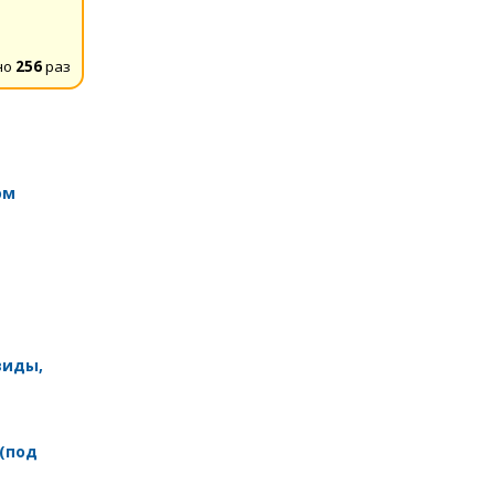
но
256
раз
ом
виды,
 (под