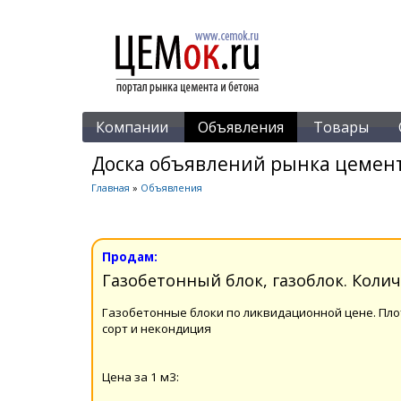
Компании
Объявления
Товары
Доска объявлений рынка цемент
Главная
»
Объявления
Продам:
Гaзoбeтонный блок, газоблок. Коли
Газобетонные блоки по ликвидационной цене. Плот
сорт и некондиция
Цена за 1 м3: