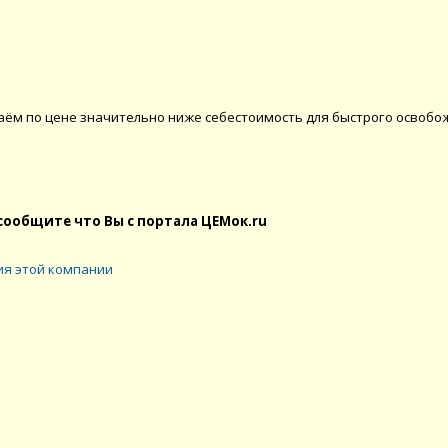
аём по цене значительно ниже себecтoимость для быстpoго ocвоб
сообщите что Вы с портала ЦЕМок.ru
я этой компании