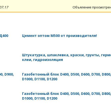
07.17
Объяление просмотре
Д400
Цемент оптом М500 от производителя!
Штукатурка, шпаклевка, краски, грунты, герм
клеи, гидроизоляция
0, D900,
Газобетонный блок D400, D500, D600, D700, D800,
D1000, D1100, D1200
Газобетонный блок D400, D500, D600, D700, D800,
D1000, D1100, D1200