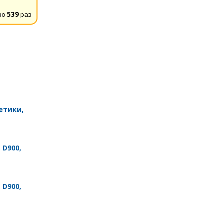
но
539
раз
етики,
 D900,
 D900,