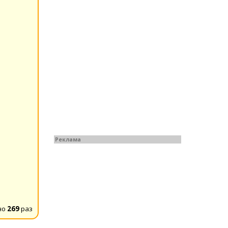
Реклама
но
269
раз