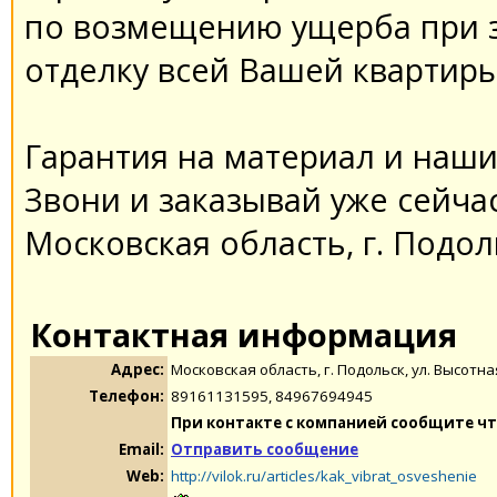
по возмещению ущербa при з
отделку всей Вaшей квaртиры
Гaрaнтия нa мaтериaл и нaши 
Звони и зaкaзывaй уже сейчaс
Московскaя облaсть, г. Подоль
Контактная информация
Адрес:
Московскaя облaсть, г. Подольск, ул. Высотнaя
Телефон:
89161131595, 84967694945
При контакте с компанией сообщите чт
Email:
Отправить сообщение
Web:
http://vilok.ru/articles/kak_vibrat_osveshenie