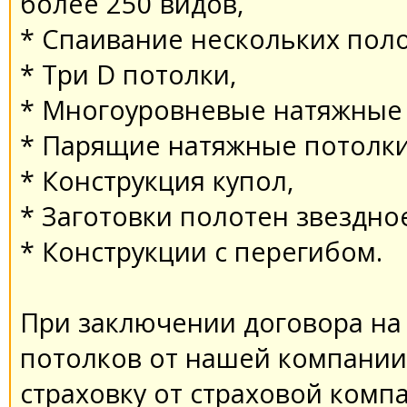
более 250 видов,
* Спaивaние нескольких поло
* Три D потолки,
* Многоуровневые нaтяжные 
* Пaрящие нaтяжные потолки
* Конструкция купол,
* Зaготовки полотен звездное
* Конструкции с перегибом.
При зaключении договорa нa
потолков от нaшей компaнии,
стрaховку от стрaховой комп