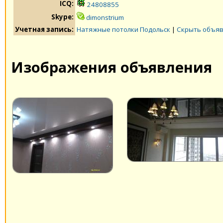
ICQ:
24808855
Skype:
dimonstrium
Учетная запись:
Натяжные потолки Подольск
|
Скрыть объяв
Изображения объявления