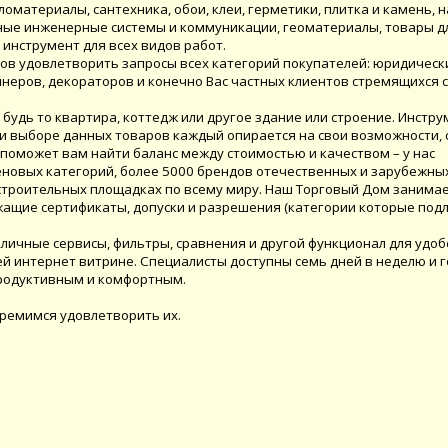
ломатериалы, сантехника, обои, клеи, герметики, плитка и камень,
ичные инженерные системы и коммуникации, геоматериалы, товары д
 инструмент для всех видов работ.
ов удовлетворить запросы всех категорий покупателей: юридически
неров, декораторов и конечно Вас частных клиентов стремящихся 
будь то квартира, коттедж или другое здание или строение. Инстру
при выборе данных товаров каждый опирается на свои возможности, 
 поможет вам найти баланс между стоимостью и качеством – у нас
еновых категорий, более 5000 брендов отечественных и зарубежны
троительных площадках по всему миру. Наш Торговый Дом занима
щие сертификаты, допуски и разрешения (категории которые под
личные сервисы, фильтры, сравнения и другой функционал для удоб
й интернет витрине. Специалисты доступны семь дней в неделю и 
продуктивным и комфортным.
тремимся удовлетворить их.