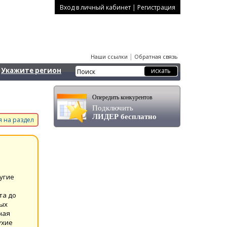
|
Вход в личный кабинет
Регистрация
|
Наши ссылки
Обратная связь
Укажите регион
Опередить конкурентов
Подключить
ЛИДЕР бесплатно
 на раздел
угие
та до
ных
ная
ухие