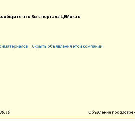
сообщите что Вы с портала ЦЕМок.ru
ройматериалов
|
Скрыть объявления этой компании
08.16
Объяление просмотре