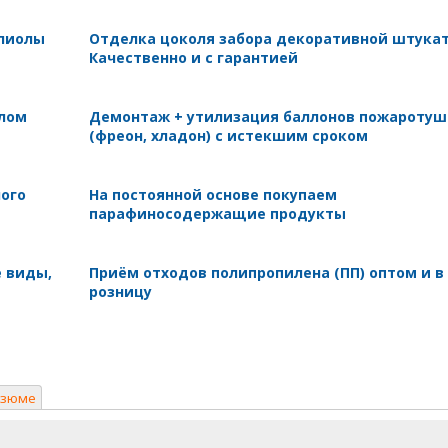
олиолы
Отделка цоколя забора декоративной штукат
Качественно и с гарантией
 лом
Демонтаж + утилизация баллонов пожароту
(фреон, хладон) с истекшим сроком
ного
На постоянной основе покупаем
парафиносодержащие продукты
е виды,
Приём отходов полипропилена (ПП) оптом и в
розницу
езюме