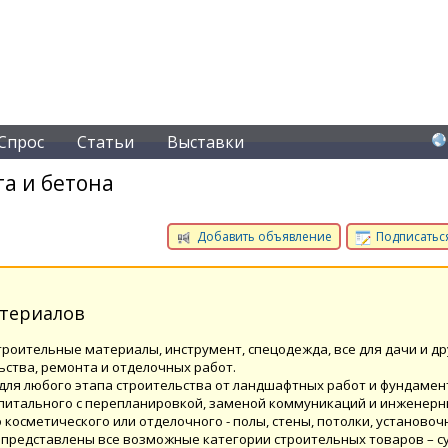
Спрос
Статьи
Выставки
а и бетона
Добавить объявление
Подписаться
атериалов
троительные материалы, инструмент, спецодежда, все для дачи и др
ства, ремонта и отделочных работ.
 для любого этапа строительства от ландшафтных работ и фундамен
капитального с перепланировкой, заменой коммуникаций и инженер
о косметического или отделочного - полы, стены, потолки, установоч
с представлены все возможные категории строительных товаров – с