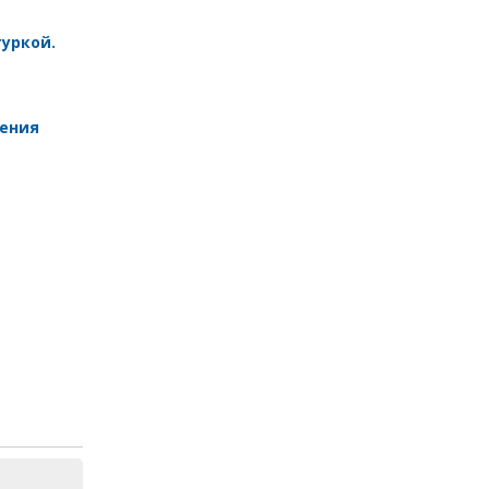
уркой.
шения