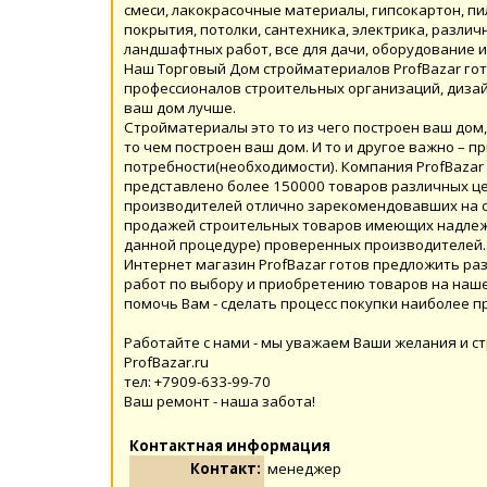
смеси, лакокрасочные материалы, гипсокартон, пи
покрытия, потолки, сантехника, электрика, разл
ландшафтных работ, все для дачи, оборудование и
Наш Торговый Дом стройматериалов ProfBazar гот
профессионалов строительных организаций, дизай
ваш дом лучше.
Стройматериалы это то из чего построен ваш дом, 
то чем построен ваш дом. И то и другое важно – 
потребности(необходимости). Компания ProfBazar
представлено более 150000 товаров различных ц
производителей отлично зарекомендовавших на с
продажей строительных товаров имеющих надлежа
данной процедуре) проверенных производителей.
Интернет магазин ProfBazar готов предложить раз
работ по выбору и приобретению товаров на наше
помочь Вам - сделать процесс покупки наиболее 
Работайте с нами - мы уважаем Ваши желания и с
ProfBazar.ru
тел: +7909-633-99-70
Ваш ремонт - наша забота!
Контактная информация
Контакт:
менеджер