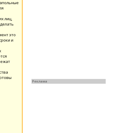
 напольные
ля
х лиц,
сделать
мент это
сроки и
х
ется
лежат
ства
готовы
Реклама