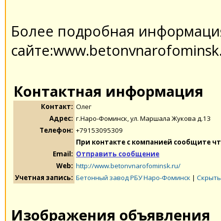
Более подробная информация
сайте:www.betonvnarofominsk
Контактная информация
Контакт:
Олег
Адрес:
г.Наро-Фоминск, ул. Маршала Жукова д.13
Телефон:
+79153095309
При контакте с компанией сообщите чт
Email:
Отправить сообщение
Web:
http://www.betonvnarofominsk.ru/
Учетная запись:
Бетонный завод РБУ Наро-Фоминск
|
Скрыть
Изображения объявления