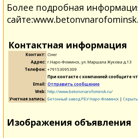
Более подробная информация
сайте:www.betonvnarofominsk
Контактная информация
Контакт:
Олег
Адрес:
г.Наро-Фоминск, ул. Маршала Жукова д.13
Телефон:
+79153095309
При контакте с компанией сообщите чт
Email:
Отправить сообщение
Web:
http://www.betonvnarofominsk.ru/
Учетная запись:
Бетонный завод РБУ Наро-Фоминск
|
Скрыть
Изображения объявления