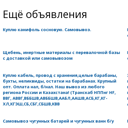
Ещё объявления
Куплю канифоль сосновую. Самовывоз.
Щебень, инертные материалы с перевалочной базы
с доставкой или самовывозом
Куплю кабель, провод с хранения,целые барабаны,
бухты, неликвиды, остатки на барабанах. Крупный
опт. Оплата нал, б/нал. Наш вывоз из любого
региона России и Казахстана! (Транскаб НППнг HF,
ВВГ, АВВГ,ВББШВ,АВББШВ,ААБЛ,ААШВ,АСБ,КГ,КГ-
ХЛ,КГЭШ,СБ,СБГ,СБШВ,КВВ
Самовывоз чугунных батарей и чугунных ванн б/у