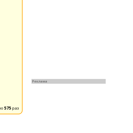
Реклама
но
575
раз