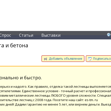
Спрос
Статьи
Выставки
а и бетона
Добавить объявление
Подписаться
онально и быстро.
серьез и надолго. Как правило, отделка такой лестницы выполняетс
есятилетиями. Единственное условие - точный расчет и профессиона
отовим металлические лестницы ЛЮБОГО уровня сложности. Специа
тельстве лестниц с 2008 года. Посетите наш сайт: es-tm. ru
чих дней! Дадим гарантию не менее 5 лет, или вернем деньги. Выез