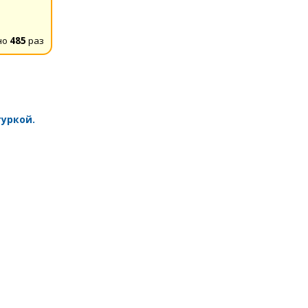
но
485
раз
уркой.