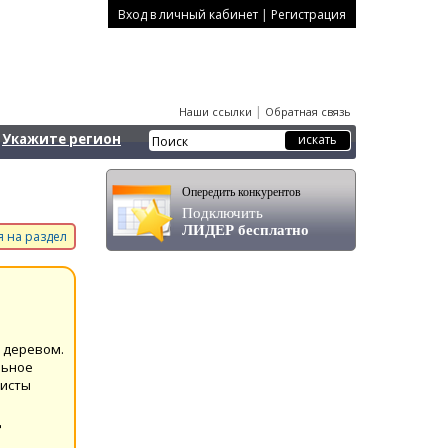
|
Вход в личный кабинет
Регистрация
|
Наши ссылки
Обратная связь
Укажите регион
Опередить конкурентов
Подключить
ЛИДЕР бесплатно
 на раздел
я деревом.
льное
листы
д